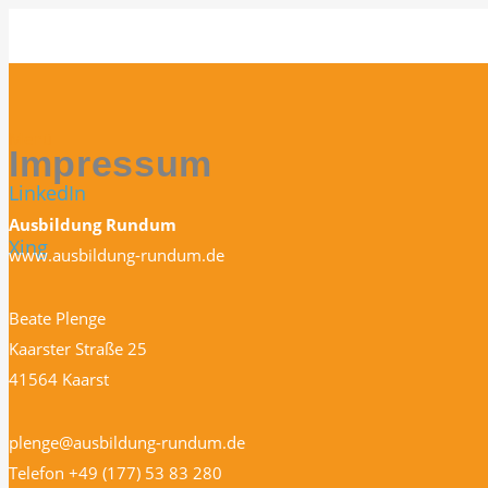
Menü
Impressum
LinkedIn
Ausbildung Rundum
Xing
www.ausbildung-rundum.de
Beate Plenge
Kaarster Straße 25
41564 Kaarst
plenge@ausbildung-rundum.de
Telefon +49 (177) 53 83 280